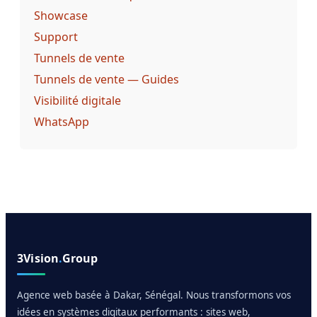
Showcase
Support
Tunnels de vente
Tunnels de vente — Guides
Visibilité digitale
WhatsApp
3Vision
.
Group
Agence web basée à Dakar, Sénégal. Nous transformons vos
idées en systèmes digitaux performants : sites web,