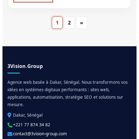
Navigation
1
2
»
des
articles
3Vision
.
Group
Agence web basée à Dakar, Sénégal. Nous transformons vos
idées en systèmes digitaux performants : sites web,
applications, automatisation, stratégie SEO et solutions sur
mesure.
Dakar, Sénégal
+221 77 874 34 82
contact@3vision-group.com