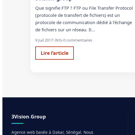
Que signifie FTP ? FTP ou File Transfer Protocol
(protocole de transfert de fichiers) est un
protocole de communication dédié à l’échange
de fichiers sur un réseau. Il…
9 Juil 2017
•
3VG
•
0 commentaires
Lire l’article
3Vision
.
Group
Agence web basée à Dakar, Sénégal. Nous