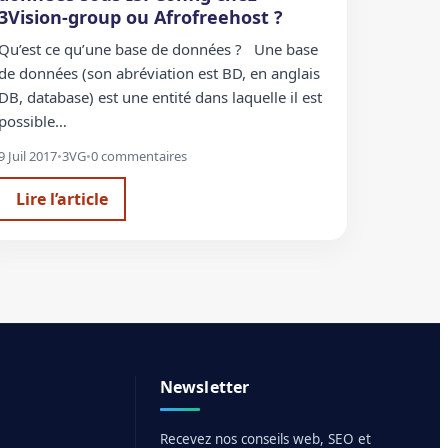
3Vision-group ou Afrofreehost ?
Qu’est ce qu’une base de données ? Une base
de données (son abréviation est BD, en anglais
DB, database) est une entité dans laquelle il est
possible…
9 Juil 2017
•
3VG
•
0 commentaires
Lire l’article
Newsletter
Recevez nos conseils web, SEO et