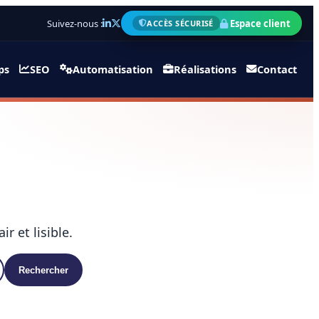
Suivez-nous :
Espace client
ACCÈS SÉCURISÉ
ps
SEO
Automatisation
Réalisations
Contact
r et lisible.
Rechercher