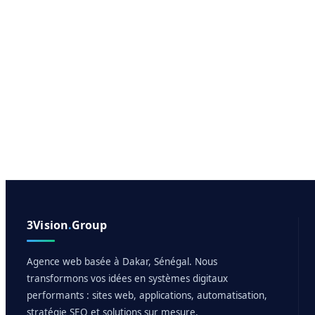
3Vision
.
Group
Agence web basée à Dakar, Sénégal. Nous
transformons vos idées en systèmes digitaux
performants : sites web, applications, automatisation,
stratégie SEO et solutions sur mesure.