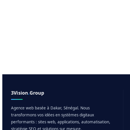
3Vision
.
Group
Agence web basée à Dakar, Sénégal. Nous
transformons vos idées en systèmes digitaux
performants : sites web, applications, automatisation,
stratégie SEO et solutions sur mesure.