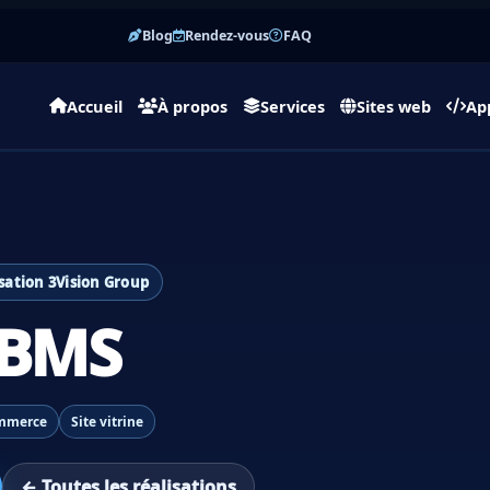
Blog
Rendez-vous
FAQ
Accueil
À propos
Services
Sites web
Ap
sation 3Vision Group
BMS
mmerce
Site vitrine
← Toutes les réalisations