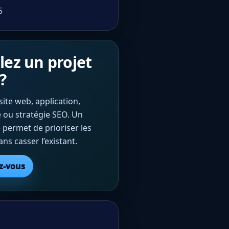
5
lez un projet
?
site web, application,
e ou stratégie SEO. Un
 permet de prioriser les
ns casser l’existant.
z-vous