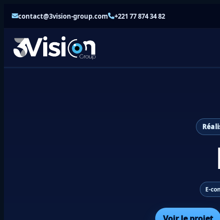
contact@3vision-group.com
+221 77 874 34 82
Réali
E-co
Voir le projet