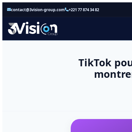
contact@3vision-group.com
+221 77 874 34 82
TikTok pou
montren