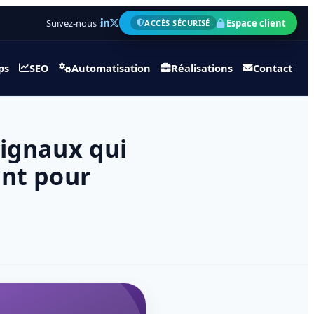
Suivez-nous :
Espace client
ACCÈS SÉCURISÉ
ps
SEO
Automatisation
Réalisations
Contact
signaux qui
ant pour