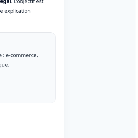
négal
. L’objectif est
e explication
ée : e-commerce,
que.