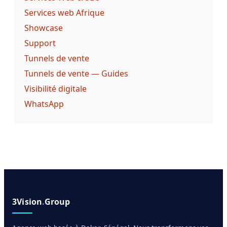
Services web Afrique
Showcase
Support
Tunnels de vente
Tunnels de vente — Guides
Visibilité digitale
WhatsApp
3Vision
.
Group