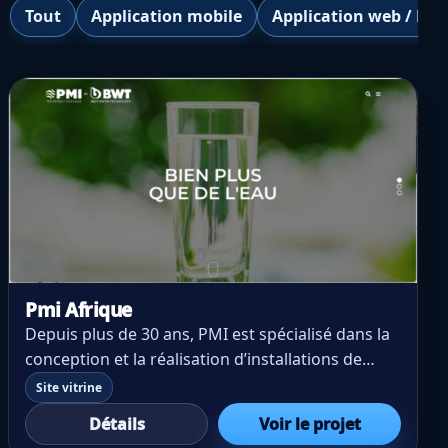
Tout
Application mobile
Application web / Logi
Pmi Afrique
Depuis plus de 30 ans, PMI est spécialisé dans la
conception et la réalisation d’installations de
traitement d’e au en Afrique de l’Ouest. Notre
Site vitrine
partenariat exclusif avec le leader europé en du
Détails
Voir le projet
traitement d’e au, BWT, nous perm et de