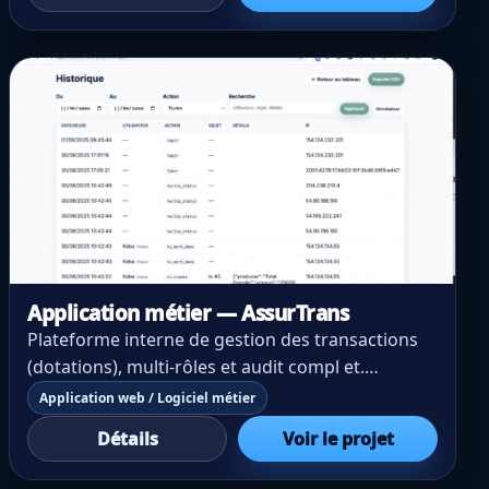
+ sauvegardes automatiques. StackWordPress,
thème custom, ACF.
Application métier — AssurTrans
Plateforme interne de gestion des transactions
(dotations), multi-rôles et audit compl et.
DéfiCentraliser les dotations, tracer les statuts
Application web / Logiciel métier
(“En attente” / “Dotation faite”), normaliser les
Détails
Voir le projet
téléphones (SN/CI), export CSV. Solution Table au
de bord temps réel (AJAX, pagination, filtres).