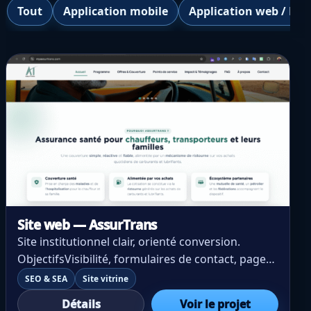
Tout
Application mobile
Application web / Logi
Site web — AssurTrans
Site institutionnel clair, orienté conversion.
ObjectifsVisibilité, formulaires de contact, pages
services, blog. Ce que nous avons fait Design
SEO & SEA
Site vitrine
léger, performant (Core Web Vitals). SEO
Détails
Voir le projet
technique (schema.org, balisage). Hébergement