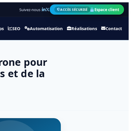
Suivez-nous :
Espace client
ACCÈS SÉCURISÉ
ps
SEO
Automatisation
Réalisations
Contact
drone pour
 et de la