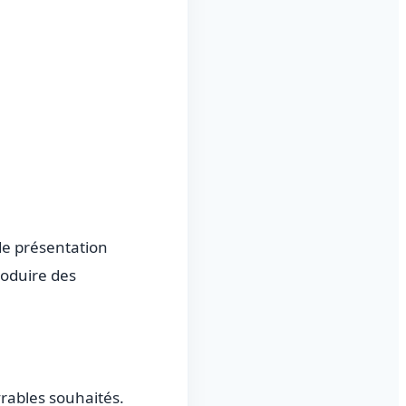
de présentation
produire des
ivrables souhaités.