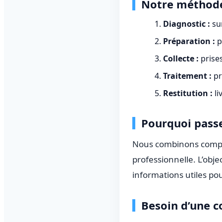
Notre méthode
Diagnostic :
sur
Préparation :
p
Collecte :
prises
Traitement :
pr
Restitution :
li
Pourquoi passe
Nous combinons compré
professionnelle. L’obje
informations utiles po
Besoin d’une c