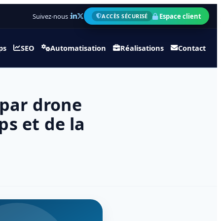
Suivez-nous :
Espace client
ACCÈS SÉCURISÉ
ps
SEO
Automatisation
Réalisations
Contact
 par drone
ps et de la