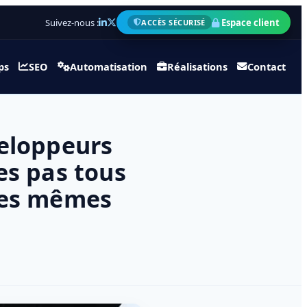
Suivez-nous :
Espace client
ACCÈS SÉCURISÉ
ps
SEO
Automatisation
Réalisations
Contact
veloppeurs
s pas tous
les mêmes