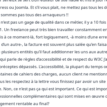
ss ou Joomla. Et s’il vous plait, ne mettez pas tous les 
 sommes pas tous des arnaqueurs !!
 n’est pas un gage de qualité dans ce métier, il y a 10 foi
1. Un freelance peut très bien travailler constamment en
is à ce moment-là, fort logiquement, -à moins d’une err
 d’un autre-, la facture est souvent plus salée qu’en fai
e plusieurs entités qu’il faut additionner les uns aux autr
qui parle de règles d’accessibilité et de respect du W3C j’ai
préceptes dépassés. L’accessibilité, la plupart du temps on 
 centaines de cahiers des charges, aucun client ne mentio
 les respectez à la lettre vous finissez par avoir un sit
 Non, ce n’est pas ça qui est important. Ce qui est impor
ssionnelles complémentaires qui sont mises en œuvre dan
largement rentable au final?