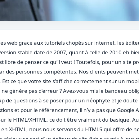
tes web grace aux tutoriels chopés sur internet, les éditeu
 version stable date de 2007, quant à celle de 2010 eh bie
t libre de penser ce qu’il veut ! Toutefois, pour un site pr
ar des personnes compétentes. Nos clients peuvent mettr
. Est ce que votre site s’affiche correctement sur un mobi
e ne génère pas d’erreur ? Avez-vous mis le bandeau oblig
p de questions à se poser pour un néophyte et je doute 
tions et pour le référencement, il n’y a pas que Google 
sur le HTML/XHTML, ce doit être vraiment du basique. Au
 en XHTML, nous nous servons du HTML5 qui offre de no
 sérieux se sert d’un éditeur de site fiable et mis à jour