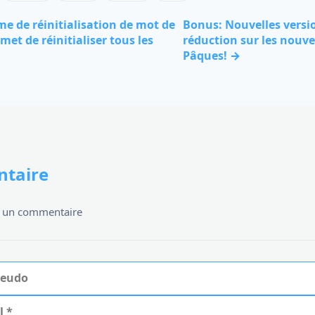
e de réinitialisation de mot de
Bonus: Nouvelles versi
et de réinitialiser tous les
réduction sur les nouv
Pâques! →
taire
er un commentaire