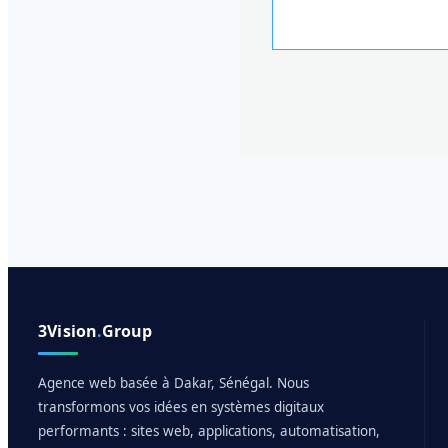
3Vision
.
Group
Agence web basée à Dakar, Sénégal. Nous
transformons vos idées en systèmes digitaux
performants : sites web, applications, automatisation,