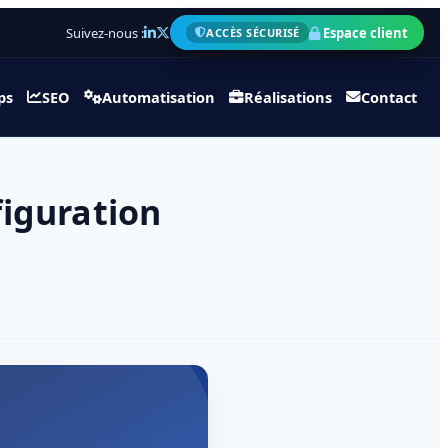
Suivez-nous :
Espace client
ACCÈS SÉCURISÉ
ps
SEO
Automatisation
Réalisations
Contact
figuration