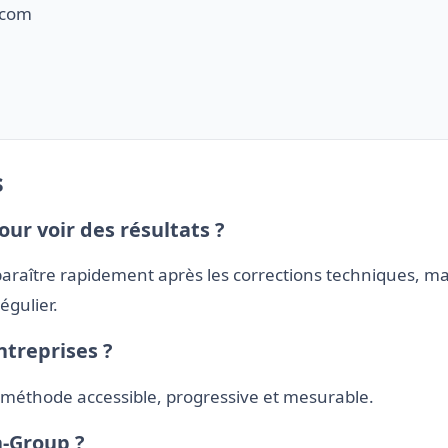
.com
s
ur voir des résultats ?
raître rapidement après les corrections techniques, ma
gulier.
ntreprises ?
e méthode accessible, progressive et mesurable.
n-Group ?