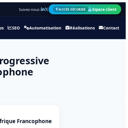
Suivez-nous :
Espace client
ACCÈS SÉCURISÉ
ps
SEO
Automatisation
Réalisations
Contact
Progressive
cophone
Afrique Francophone