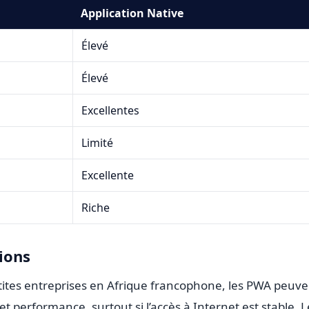
Application Native
Élevé
Élevé
Excellentes
Limité
Excellente
Riche
ions
etites entreprises en Afrique francophone, les PWA peuve
t performance, surtout si l’accès à Internet est stable. 