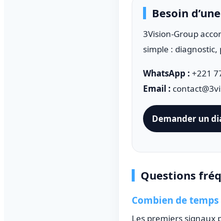
Besoin d’une 
3Vision-Group acco
simple : diagnostic, 
WhatsApp :
+221 77
Email :
contact@3vi
Demander un di
Questions fré
Combien de temps fa
Les premiers signaux p