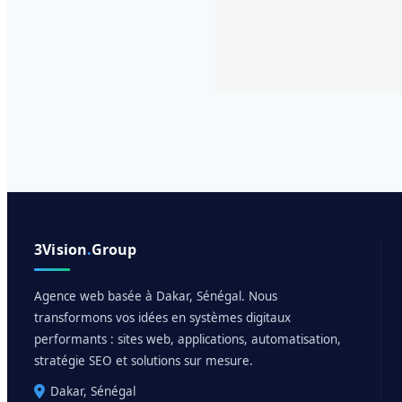
3Vision
.
Group
Agence web basée à Dakar, Sénégal. Nous
transformons vos idées en systèmes digitaux
performants : sites web, applications, automatisation,
stratégie SEO et solutions sur mesure.
Dakar, Sénégal