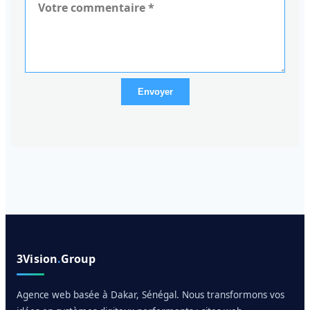
Envoyer
3Vision
.
Group
Agence web basée à Dakar, Sénégal. Nous transformons vos