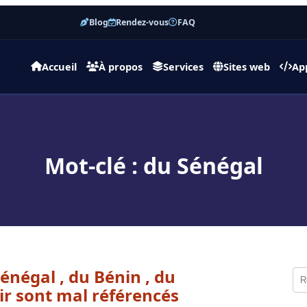
Blog
Rendez-vous
FAQ
Accueil
À propos
Services
Sites web
Ap
Mot-clé : du Sénégal
énégal , du Bénin , du
ir sont mal référencés