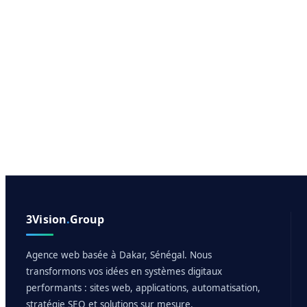
3Vision
.
Group
Agence web basée à Dakar, Sénégal. Nous
transformons vos idées en systèmes digitaux
performants : sites web, applications, automatisation,
stratégie SEO et solutions sur mesure.